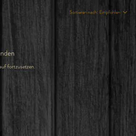
Sortieren nach:
Empfohlen
anden
auf fortzusetzen.