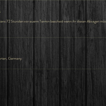
g
tens 72 Stunden vor euerm Termin bescheid wenn ihr diesen Absagen möch
arten, Germany